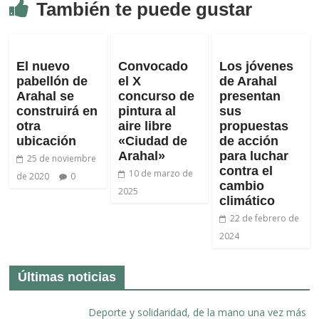
También te puede gustar
El nuevo
Convocado
Los jóvenes
pabellón de
el X
de Arahal
Arahal se
concurso de
presentan
construirá en
pintura al
sus
otra
aire libre
propuestas
ubicación
«Ciudad de
de acción
Arahal»
para luchar
25 de noviembre
contra el
10 de marzo de
de 2020
0
cambio
2025
climático
22 de febrero de
2024
Últimas noticias
Deporte y solidaridad, de la mano una vez más