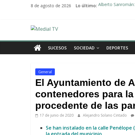
Saltar
8 de agosto de 2026
Lo último:
Alberto Sanromán: 
al
Deporte y solidari
contenido
El emotivo agradeci
Convocado nuevo p
Medial
Una Plataforma de 
TV
SUCESOS
SOCIEDAD
DEPORTES
El
diario
General
digital
El Ayuntamiento de Ar
y
televisión
contenedores para la
de
procedente de las pa
Arahal
17 de junio de 2020
Alejandro Solano Cintado
Se han instalado en la calle Penélope (
la entrada del municipio.