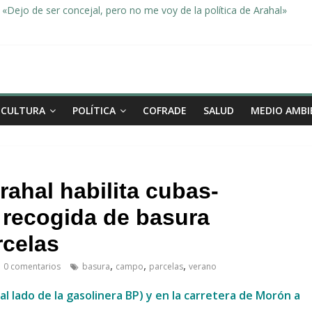
«Dejo de ser concejal, pero no me voy de la política de Arahal»
dad, de la mano una vez más en Arahal
miento de la familia afectada por el incendio en la barriada de la Feri
leno ordinario del Ayuntamiento de Arahal
Morón pide unión a los pueblos de la comarca para evitar la planta 
CULTURA
POLÍTICA
COFRADE
SALUD
MEDIO AMBI
ahal habilita cubas-
 recogida de basura
rcelas
,
,
,
0 comentarios
basura
campo
parcelas
verano
al lado de la gasolinera BP) y en la carretera de Morón a