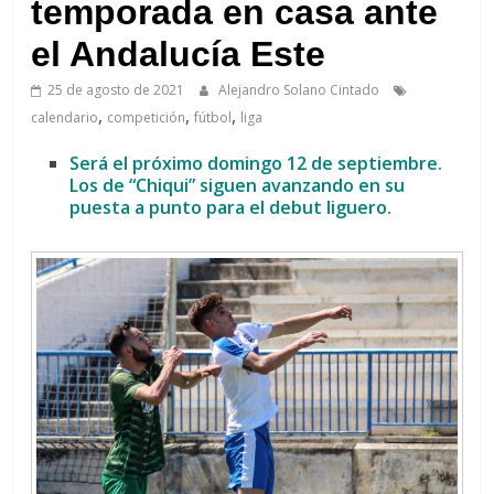
de
temporada en casa ante
Arahal
el Andalucía Este
25 de agosto de 2021
Alejandro Solano Cintado
,
,
,
calendario
competición
fútbol
liga
Será el próximo domingo 12 de septiembre.
Los de “Chiqui” siguen avanzando en su
puesta a punto para el debut liguero.