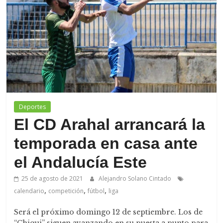
de
Arahal
Deportes
El CD Arahal arrancará la
temporada en casa ante
el Andalucía Este
25 de agosto de 2021
Alejandro Solano Cintado
,
,
,
calendario
competición
fútbol
liga
Será el próximo domingo 12 de septiembre. Los de