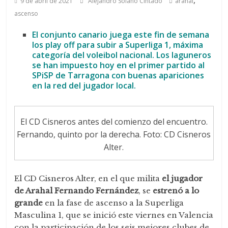
,
9 de abril de 2021
Alejandro Solano Cintado
arahal
ascenso
El conjunto canario juega este fin de semana
los play off para subir a Superliga 1, máxima
categoría del voleibol nacional. Los laguneros
se han impuesto hoy en el primer partido al
SPiSP de Tarragona con buenas apariciones
en la red del jugador local.
El CD Cisneros antes del comienzo del encuentro.
Fernando, quinto por la derecha. Foto: CD Cisneros
Alter.
El CD Cisneros Alter, en el que milita
el jugador
de Arahal Fernando Fernández
, se
estrenó a lo
grande
en la fase de ascenso a la Superliga
Masculina 1, que se inició este viernes en Valencia
con la participación de los seis mejores clubes de