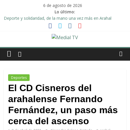
Saltar
6 de agosto de 2026
al
Lo último:
contenido
Deporte y solidaridad, de la mano una vez más en Arahal
El emotivo agradecimiento de la familia afectada por el incendio
en la barriada de la Feria II de Arahal
Convocado nuevo pleno ordinario del Ayuntamiento de Arahal
Una Plataforma de Morón pide unión a los pueblos de la
Medial
comarca para evitar la planta de biogás en término de Arahal
Alberto Sanromán: «Dejo de ser concejal, pero no me voy de la
TV
política de Arahal»
El
Deportes
diario
El CD Cisneros del
digital
arahalense Fernando
y
televisión
Fernández, un paso más
de
Arahal
cerca del ascenso