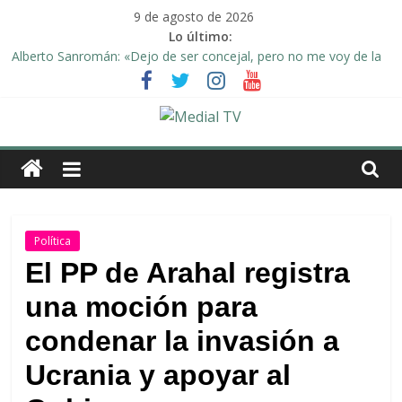
Saltar
9 de agosto de 2026
al
Lo último:
contenido
Alberto Sanromán: «Dejo de ser concejal, pero no me voy de la
política de Arahal»
Deporte y solidaridad, de la mano una vez más en Arahal
El emotivo agradecimiento de la familia afectada por el incendio
en la barriada de la Feria II de Arahal
Medial
Convocado nuevo pleno ordinario del Ayuntamiento de Arahal
Una Plataforma de Morón pide unión a los pueblos de la
TV
comarca para evitar la planta de biogás en término de Arahal
El
Política
diario
El PP de Arahal registra
digital
una moción para
y
televisión
condenar la invasión a
de
Arahal
Ucrania y apoyar al