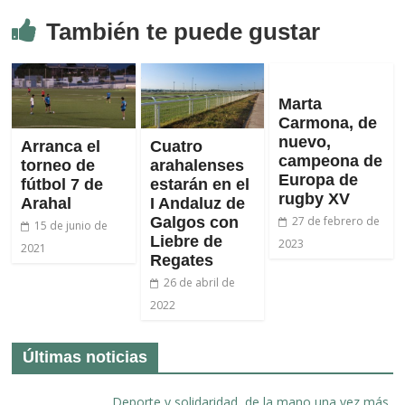
También te puede gustar
Marta
Carmona, de
nuevo,
Arranca el
Cuatro
campeona de
torneo de
arahalenses
Europa de
fútbol 7 de
estarán en el
rugby XV
Arahal
I Andaluz de
Galgos con
27 de febrero de
15 de junio de
Liebre de
2023
2021
Regates
26 de abril de
2022
Últimas noticias
Deporte y solidaridad, de la mano una vez más