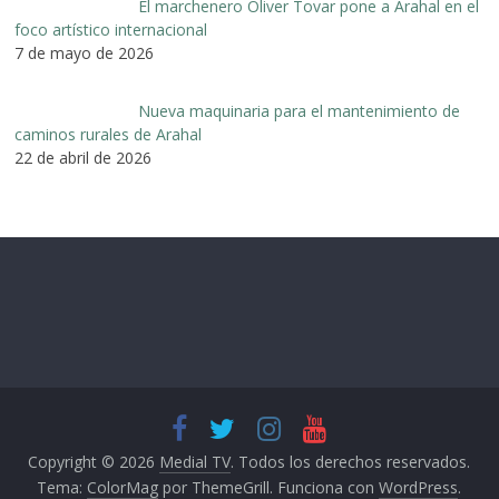
El marchenero Óliver Tovar pone a Arahal en el
foco artístico internacional
7 de mayo de 2026
Nueva maquinaria para el mantenimiento de
caminos rurales de Arahal
22 de abril de 2026
Copyright © 2026
Medial TV
. Todos los derechos reservados.
Tema:
ColorMag
por ThemeGrill. Funciona con
WordPress
.