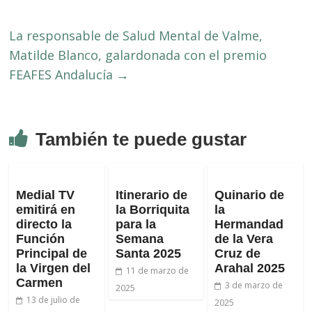
La responsable de Salud Mental de Valme,
Matilde Blanco, galardonada con el premio
FEAFES Andalucía
→
También te puede gustar
Medial TV
Itinerario de
Quinario de
emitirá en
la Borriquita
la
directo la
para la
Hermandad
Función
Semana
de la Vera
Principal de
Santa 2025
Cruz de
la Virgen del
Arahal 2025
11 de marzo de
Carmen
3 de marzo de
2025
13 de julio de
2025