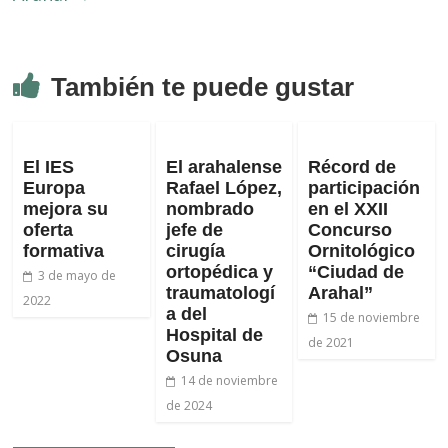
También te puede gustar
El IES
El arahalense
Récord de
Europa
Rafael López,
participación
mejora su
nombrado
en el XXII
oferta
jefe de
Concurso
formativa
cirugía
Ornitológico
ortopédica y
“Ciudad de
3 de mayo de
traumatologí
Arahal”
2022
a del
15 de noviembre
Hospital de
de 2021
Osuna
14 de noviembre
de 2024