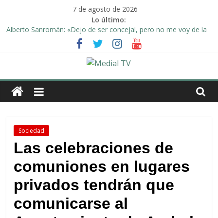
Saltar
7 de agosto de 2026
al
Lo último:
contenido
Alberto Sanromán: «Dejo de ser concejal, pero no me voy de la
política de Arahal»
Deporte y solidaridad, de la mano una vez más en Arahal
El emotivo agradecimiento de la familia afectada por el incendio
en la barriada de la Feria II de Arahal
Medial
Convocado nuevo pleno ordinario del Ayuntamiento de Arahal
Una Plataforma de Morón pide unión a los pueblos de la
TV
comarca para evitar la planta de biogás en término de Arahal
El
Sociedad
diario
Las celebraciones de
digital
comuniones en lugares
y
televisión
privados tendrán que
de
Arahal
comunicarse al