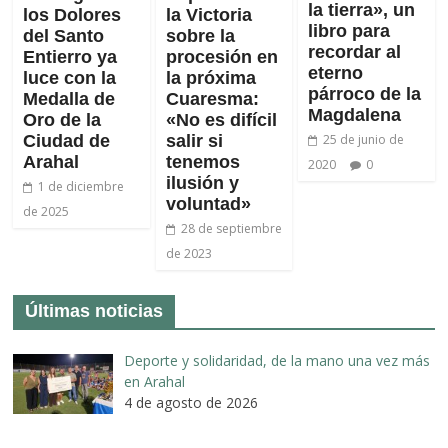
la tierra», un
los Dolores
la Victoria
libro para
del Santo
sobre la
recordar al
Entierro ya
procesión en
eterno
luce con la
la próxima
párroco de la
Medalla de
Cuaresma:
Magdalena
Oro de la
«No es difícil
Ciudad de
salir si
25 de junio de
Arahal
tenemos
2020
0
ilusión y
1 de diciembre
voluntad»
de 2025
28 de septiembre
de 2023
Últimas noticias
Deporte y solidaridad, de la mano una vez más
en Arahal
4 de agosto de 2026