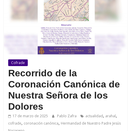
de
Arahal
Cofrade
Recorrido de la
Coronación Canónica de
Nuestra Señora de los
Dolores
,
,
17 de marzo de 2025
Pablo Zafra
actualidad
arahal
,
,
cofrade
coronación canónica
Hermandad de Nuestro Padre Jesús
Nazareno