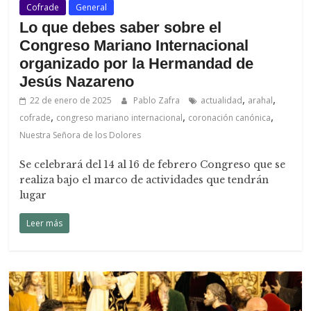
Cofrade
General
Lo que debes saber sobre el
Congreso Mariano Internacional
organizado por la Hermandad de
Jesús Nazareno
,
,
22 de enero de 2025
Pablo Zafra
actualidad
arahal
,
,
,
cofrade
congreso mariano internacional
coronación canónica
Nuestra Señora de los Dolores
Se celebrará del 14 al 16 de febrero Congreso que se
realiza bajo el marco de actividades que tendrán
lugar
Leer más