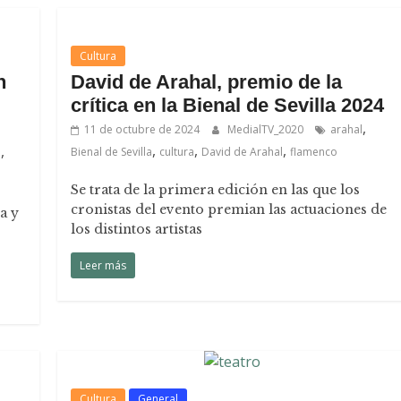
Cultura
n
David de Arahal, premio de la
crítica en la Bienal de Sevilla 2024
,
11 de octubre de 2024
MedialTV_2020
arahal
,
,
,
,
Bienal de Sevilla
cultura
David de Arahal
flamenco
d
Se trata de la primera edición en las que los
cronistas del evento premian las actuaciones de
a y
los distintos artistas
Leer más
Cultura
General