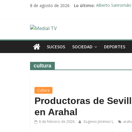
Saltar
8 de agosto de 2026
Lo último:
Alberto Sanromán: 
al
Deporte y solidari
contenido
El emotivo agradeci
Convocado nuevo p
Medial
Una Plataforma de 
TV
SUCESOS
SOCIEDAD
DEPORTES
El
cultura
diario
digital
y
televisión
Cultura
de
Productoras de Sevil
Arahal
en Arahal
6 de febrero de 2026
Eugenio Jiménez L.
araha