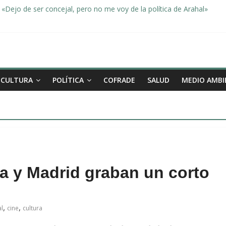
«Dejo de ser concejal, pero no me voy de la política de Arahal»
dad, de la mano una vez más en Arahal
miento de la familia afectada por el incendio en la barriada de la Feri
leno ordinario del Ayuntamiento de Arahal
Morón pide unión a los pueblos de la comarca para evitar la planta 
CULTURA
POLÍTICA
COFRADE
SALUD
MEDIO AMBI
la y Madrid graban un corto
,
,
l
cine
cultura