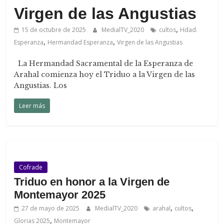
de
Virgen de las Angustias
Arahal
,
15 de octubre de 2025
MedialTV_2020
cultos
Hdad.
,
,
Esperanza
Hermandad Esperanza
Virgen de las Angustias
La Hermandad Sacramental de la Esperanza de
Arahal comienza hoy el Triduo a la Virgen de las
Angustias. Los
Leer más
Cofrade
Triduo en honor a la Virgen de
Montemayor 2025
,
,
27 de mayo de 2025
MedialTV_2020
arahal
cultos
,
Glorias 2025
Montemayor