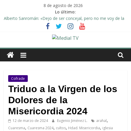
Saltar
8 de agosto de 2026
al
Lo último:
contenido
Alberto Sanromán: «Dejo de ser concejal, pero no me voy de la
política de Arahal»
Deporte y solidaridad, de la mano una vez más en Arahal
El emotivo agradecimiento de la familia afectada por el incendio
en la barriada de la Feria II de Arahal
Medial
Convocado nuevo pleno ordinario del Ayuntamiento de Arahal
Una Plataforma de Morón pide unión a los pueblos de la
TV
comarca para evitar la planta de biogás en término de Arahal
El
Cofrade
diario
Triduo a la Virgen de los
digital
Dolores de la
y
televisión
Misericordia 2024
de
Arahal
,
12 de marzo de 2024
Eugenio Jiménez L.
arahal
,
,
,
,
Cuaresma
Cuaresma 2024
cultos
Hdad. Misericordia
iglesia