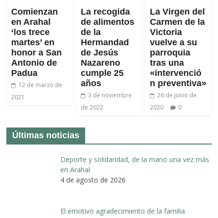
Comienzan
La recogida
La Virgen del
en Arahal
de alimentos
Carmen de la
‘los trece
de la
Victoria
martes’ en
Hermandad
vuelve a su
honor a San
de Jesús
parroquia
Antonio de
Nazareno
tras una
Padua
cumple 25
«intervenció
años
n preventiva»
12 de marzo de
3 de noviembre
26 de junio de
2021
de 2022
2020
0
Últimas noticias
Deporte y solidaridad, de la mano una vez más
en Arahal
4 de agosto de 2026
El emotivo agradecimiento de la familia