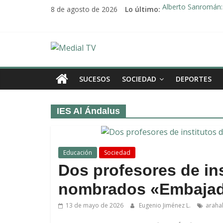
Saltar
8 de agosto de 2026
Lo último:
Alberto Sanromán: 
al
Deporte y solidari
contenido
El emotivo agradeci
Convocado nuevo p
Medial
Una Plataforma de 
TV
SUCESOS
SOCIEDAD
DEPORTES
El
IES Al Ándalus
diario
digital
y
televisión
Educación
Sociedad
de
Dos profesores de ins
Arahal
nombrados «Embajad
13 de mayo de 2026
Eugenio Jiménez L.
araha