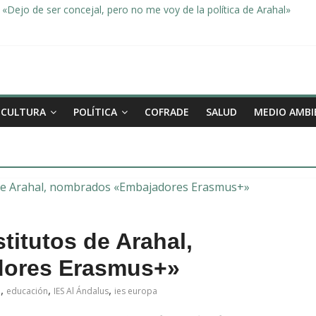
«Dejo de ser concejal, pero no me voy de la política de Arahal»
dad, de la mano una vez más en Arahal
miento de la familia afectada por el incendio en la barriada de la Feri
leno ordinario del Ayuntamiento de Arahal
Morón pide unión a los pueblos de la comarca para evitar la planta 
CULTURA
POLÍTICA
COFRADE
SALUD
MEDIO AMBI
titutos de Arahal,
ores Erasmus+»
,
,
,
l
educación
IES Al Ándalus
ies europa