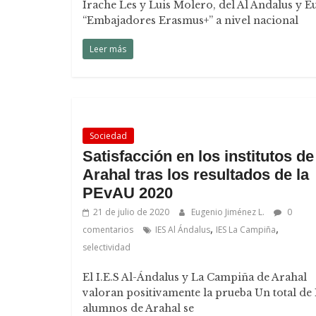
Irache Les y Luis Molero, del Al Ándalus y
“Embajadores Erasmus+” a nivel nacional
Leer más
Sociedad
Satisfacción en los institutos de
Arahal tras los resultados de la
PEvAU 2020
21 de julio de 2020
Eugenio Jiménez L.
0
,
,
comentarios
IES Al Ándalus
IES La Campiña
selectividad
El I.E.S Al-Ándalus y La Campiña de Arahal
valoran positivamente la prueba Un total de
alumnos de Arahal se