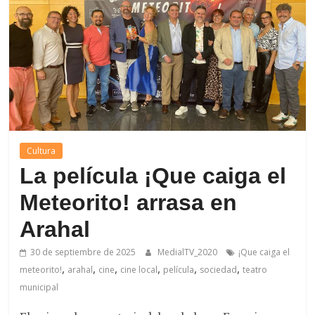
de
Arahal
Cultura
La película ¡Que caiga el
Meteorito! arrasa en
Arahal
30 de septiembre de 2025
MedialTV_2020
¡Que caiga el
,
,
,
,
,
,
meteorito!
arahal
cine
cine local
película
sociedad
teatro
municipal