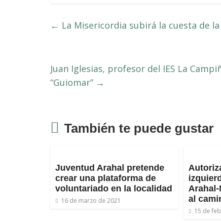
←
La Misericordia subirá la cuesta de la
Juan Iglesias, profesor del IES La Campi
“Guiomar”
→
También te puede gustar
Juventud Arahal pretende
Autoriz
crear una plataforma de
izquier
voluntariado en la localidad
Arahal-
al cami
16 de marzo de 2021
15 de fe