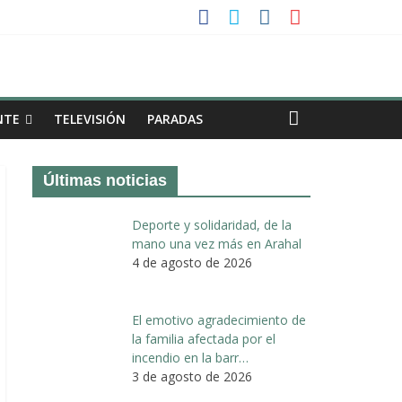
a II de Arahal
de biogás en término de Arahal
NTE
TELEVISIÓN
PARADAS
Últimas noticias
Deporte y solidaridad, de la
mano una vez más en Arahal
4 de agosto de 2026
El emotivo agradecimiento de
la familia afectada por el
incendio en la barr…
3 de agosto de 2026