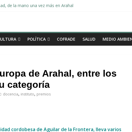
dad, de la mano una vez más en Arahal
miento de la familia afectada por el incendio en la barriada de la Feri
leno ordinario del Ayuntamiento de Arahal
Morón pide unión a los pueblos de la comarca para evitar la planta 
«Dejo de ser concejal, pero no me voy de la política de Arahal»
CULTURA
POLÍTICA
COFRADE
SALUD
MEDIO AMBIE
uropa de Arahal, entre los
u categoría
,
,
docencia
instituto
premios
lidad cordobesa de Aguilar de la Frontera, lleva varios