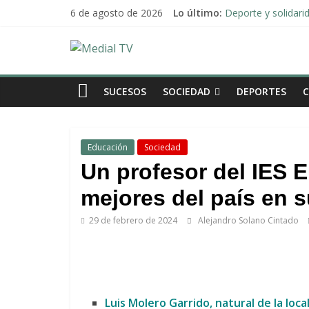
Saltar
6 de agosto de 2026
Lo último:
Deporte y solidari
al
El emotivo agradeci
contenido
Convocado nuevo p
Medial
Una Plataforma de 
Alberto Sanromán: 
TV
SUCESOS
SOCIEDAD
DEPORTES
El
diario
Educación
Sociedad
digital
Un profesor del IES E
y
televisión
mejores del país en s
de
29 de febrero de 2024
Alejandro Solano Cintado
Arahal
Luis Molero Garrido, natural de la loca