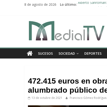
Saltar
8 de agosto de 2026
Lo último:
Alberto Sanromán: 
al
Deporte y solidari
contenido
El emotivo agradeci
Convocado nuevo p
Medial
Una Plataforma de 
TV
El
SUCESOS
SOCIEDAD
DEPORTES
diario
digital
y
televisión
.
de
472.415 euros en obra
Arahal
alumbrado público d
13 de octubre de 2021
Francisco Gómez Rodrígue