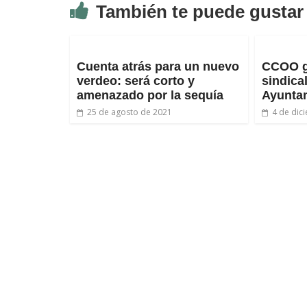
También te puede gustar
Cuenta atrás para un nuevo
CCOO g
verdeo: será corto y
sindica
amenazado por la sequía
Ayuntam
25 de agosto de 2021
4 de dic