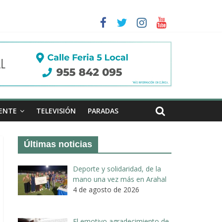
a II de Arahal
de biogás en término de Arahal
ENTE
TELEVISIÓN
PARADAS
Últimas noticias
Deporte y solidaridad, de la
mano una vez más en Arahal
4 de agosto de 2026
El emotivo agradecimiento de