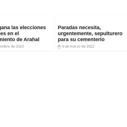
ana las elecciones
Paradas necesita,
les en el
urgentemente, sepulturero
iento de Arahal
para su cementerio
iembre de 2023
9 de marzo de 2022