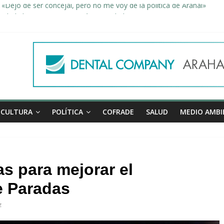
«Dejo de ser concejal, pero no me voy de la política de Arahal»
dad, de la mano una vez más en Arahal
miento de la familia afectada por el incendio en la barriada de la Feri
leno ordinario del Ayuntamiento de Arahal
Morón pide unión a los pueblos de la comarca para evitar la planta 
CULTURA
POLÍTICA
COFRADE
SALUD
MEDIO AMBI
s para mejorar el
e Paradas
z