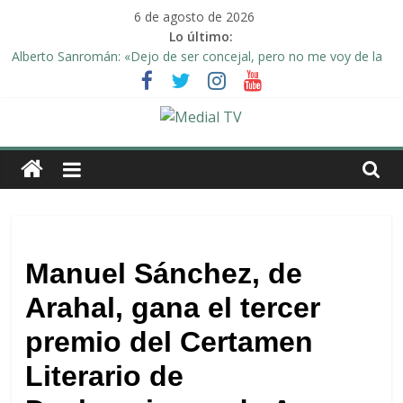
Saltar
6 de agosto de 2026
al
Lo último:
contenido
Alberto Sanromán: «Dejo de ser concejal, pero no me voy de la
política de Arahal»
Deporte y solidaridad, de la mano una vez más en Arahal
El emotivo agradecimiento de la familia afectada por el incendio
en la barriada de la Feria II de Arahal
Medial
Convocado nuevo pleno ordinario del Ayuntamiento de Arahal
Una Plataforma de Morón pide unión a los pueblos de la
TV
comarca para evitar la planta de biogás en término de Arahal
El
.
diario
Manuel Sánchez, de
digital
Arahal, gana el tercer
y
televisión
premio del Certamen
de
Arahal
Literario de