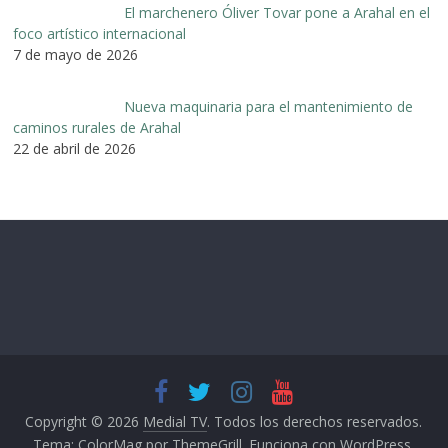
El marchenero Óliver Tovar pone a Arahal en el
foco artístico internacional
7 de mayo de 2026
Nueva maquinaria para el mantenimiento de
caminos rurales de Arahal
22 de abril de 2026
Copyright © 2026
Medial TV
. Todos los derechos reservados.
Tema:
ColorMag
por ThemeGrill. Funciona con
WordPress
.