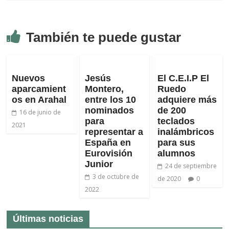
También te puede gustar
Nuevos
Jesús
El C.E.I.P El
aparcamient
Montero,
Ruedo
os en Arahal
entre los 10
adquiere más
nominados
de 200
16 de junio de
para
teclados
2021
representar a
inalámbricos
España en
para sus
Eurovisión
alumnos
Junior
24 de septiembre
3 de octubre de
de 2020
0
2022
Últimas noticias