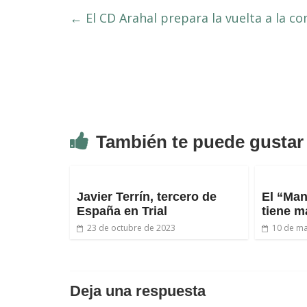
←
El CD Arahal prepara la vuelta a la c
También te puede gustar
Javier Terrín, tercero de
El “Man
España en Trial
tiene m
23 de octubre de 2023
10 de m
Deja una respuesta