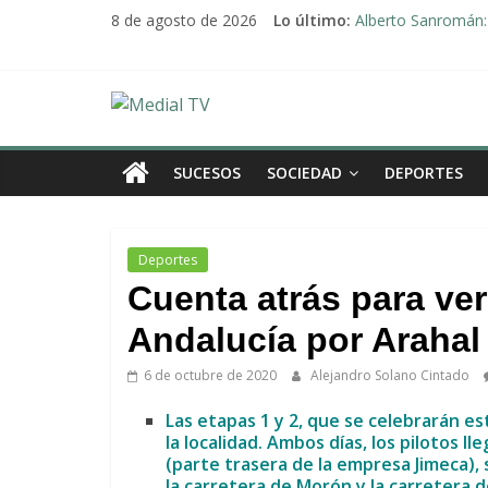
Saltar
8 de agosto de 2026
Lo último:
Alberto Sanromán: 
al
Deporte y solidari
contenido
El emotivo agradeci
Convocado nuevo p
Medial
Una Plataforma de 
TV
SUCESOS
SOCIEDAD
DEPORTES
El
diario
Deportes
digital
Cuenta atrás para ver 
y
televisión
Andalucía por Arahal
de
6 de octubre de 2020
Alejandro Solano Cintado
Arahal
Las etapas 1 y 2, que se celebrarán e
la localidad. Ambos días, los pilotos l
(parte trasera de la empresa Jimeca), s
la carretera de Morón y la carretera 