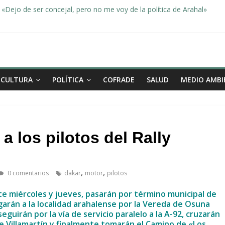
«Dejo de ser concejal, pero no me voy de la política de Arahal»
dad, de la mano una vez más en Arahal
miento de la familia afectada por el incendio en la barriada de la Feri
leno ordinario del Ayuntamiento de Arahal
Morón pide unión a los pueblos de la comarca para evitar la planta 
CULTURA
POLÍTICA
COFRADE
SALUD
MEDIO AMBI
a los pilotos del Rally
,
,
0 comentarios
dakar
motor
pilotos
ste miércoles y jueves, pasarán por término municipal de
legarán a la localidad arahalense por la Vereda de Osuna
eguirán por la vía de servicio paralelo a la A-92, cruzarán
de Villamartín y finalmente tomarán el Camino de «Los