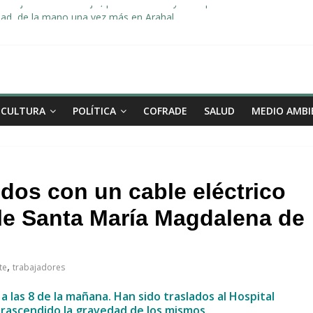
«Dejo de ser concejal, pero no me voy de la política de Arahal»
dad, de la mano una vez más en Arahal
miento de la familia afectada por el incendio en la barriada de la Feri
leno ordinario del Ayuntamiento de Arahal
Morón pide unión a los pueblos de la comarca para evitar la planta 
CULTURA
POLÍTICA
COFRADE
SALUD
MEDIO AMBI
dos con un cable eléctrico
lle Santa María Magdalena de
,
te
trabajadores
a las 8 de la mañana. Han sido traslados al Hospital
trascendido la gravedad de los mismos.