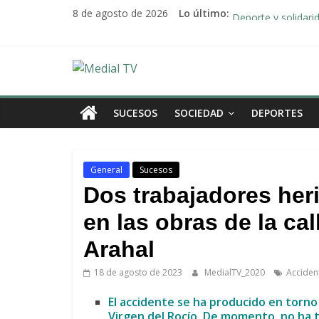
Saltar
Alberto Sanromán: 
8 de agosto de 2026
Lo último:
al
Deporte y solidari
contenido
El emotivo agradeci
Convocado nuevo p
Medial
Una Plataforma de 
TV
SUCESOS
SOCIEDAD
DEPORTES
El
diario
General
Sucesos
digital
Dos trabajadores heri
y
televisión
en las obras de la ca
de
Arahal
Arahal
18 de agosto de 2023
MedialTV_2020
Acciden
El accidente se ha producido en torno 
Virgen del Rocío. De momento, no ha 