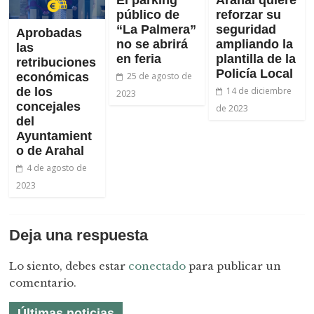
público de
reforzar su
“La Palmera”
seguridad
Aprobadas
no se abrirá
ampliando la
las
en feria
plantilla de la
retribuciones
Policía Local
económicas
25 de agosto de
de los
14 de diciembre
2023
concejales
de 2023
del
Ayuntamient
o de Arahal
4 de agosto de
2023
Deja una respuesta
Lo siento, debes estar
conectado
para publicar un
comentario.
Últimas noticias