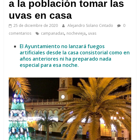
de
a la población tomar las
Arahal
uvas en casa
25 de diciembre de 2020
Alejandro Solano Cintado
0
,
,
comentarios
campanadas
nochevieja
uvas
El Ayuntamiento no lanzará fuegos
artificiales desde la casa consistorial como en
años anteriores ni ha preparado nada
especial para esa noche.