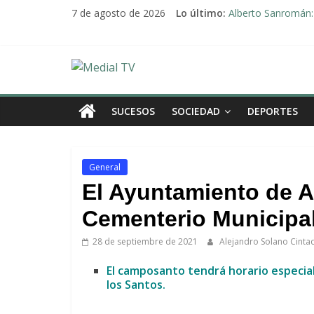
Saltar
7 de agosto de 2026
Lo último:
Alberto Sanromán: 
al
Deporte y solidari
contenido
El emotivo agradeci
Convocado nuevo p
Medial
Una Plataforma de 
TV
SUCESOS
SOCIEDAD
DEPORTES
El
diario
General
digital
El Ayuntamiento de Ar
y
televisión
Cementerio Municipa
de
28 de septiembre de 2021
Alejandro Solano Cint
Arahal
El camposanto tendrá horario especial
los Santos.