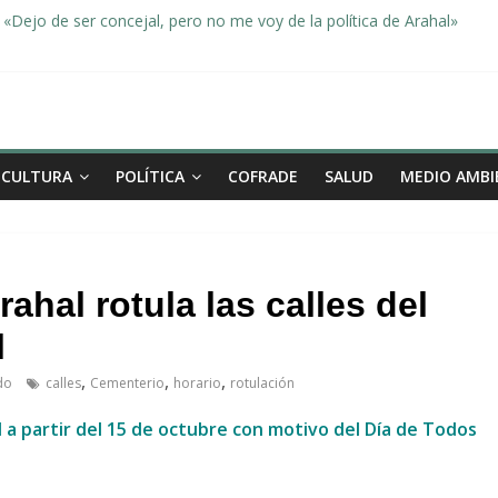
«Dejo de ser concejal, pero no me voy de la política de Arahal»
dad, de la mano una vez más en Arahal
miento de la familia afectada por el incendio en la barriada de la Feri
leno ordinario del Ayuntamiento de Arahal
Morón pide unión a los pueblos de la comarca para evitar la planta 
CULTURA
POLÍTICA
COFRADE
SALUD
MEDIO AMBI
ahal rotula las calles del
l
,
,
,
ado
calles
Cementerio
horario
rotulación
 a partir del 15 de octubre con motivo del Día de Todos