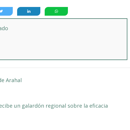
tado
de Arahal
ecibe un galardón regional sobre la eficacia
→