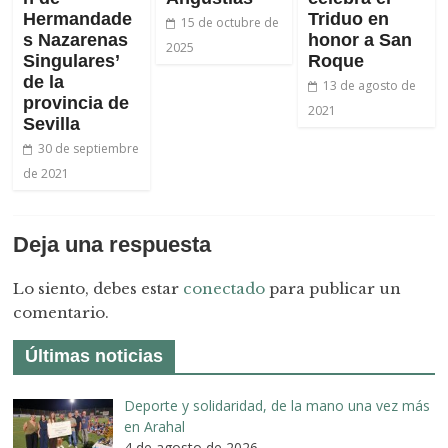
Hermandade
Triduo en
15 de octubre de
s Nazarenas
honor a San
2025
Singulares’
Roque
de la
13 de agosto de
provincia de
2021
Sevilla
30 de septiembre
de 2021
Deja una respuesta
Lo siento, debes estar
conectado
para publicar un
comentario.
Últimas noticias
Deporte y solidaridad, de la mano una vez más
en Arahal
4 de agosto de 2026