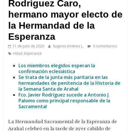
de
Rodríguez Caro,
Arahal
hermano mayor electo de
la Hermandad de la
Esperanza
11 de julio de 2020
Eugenio Jiménez L.
0 comentarios
Hdad. Esperanza
Los miembros elegidos esperan la
confirmación eclesiástica
Se trata de la junta más paritaria en las
hermandades de penitencia de la Historia de
la Semana Santa de Arahal
Fco. Javier Rodríguez sucede a Antonio J.
Palomo como principal responsable de la
Sacramental
La Hermandad Sacramental de la Esperanza de
Arahal celebró en la tarde de ayer cabildo de