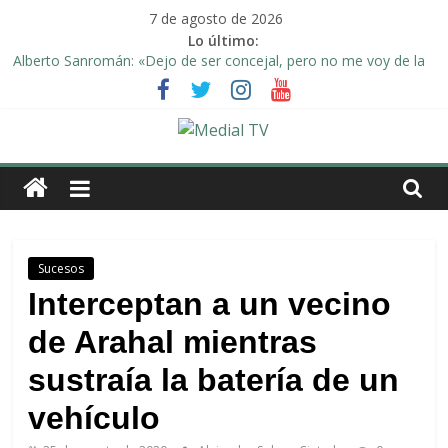
Saltar
7 de agosto de 2026
al
Lo último:
contenido
Alberto Sanromán: «Dejo de ser concejal, pero no me voy de la
política de Arahal»
Deporte y solidaridad, de la mano una vez más en Arahal
El emotivo agradecimiento de la familia afectada por el incendio
en la barriada de la Feria II de Arahal
Medial
Convocado nuevo pleno ordinario del Ayuntamiento de Arahal
Una Plataforma de Morón pide unión a los pueblos de la
TV
comarca para evitar la planta de biogás en término de Arahal
El
Sucesos
diario
Interceptan a un vecino
digital
de Arahal mientras
y
televisión
sustraía la batería de un
de
Arahal
vehículo