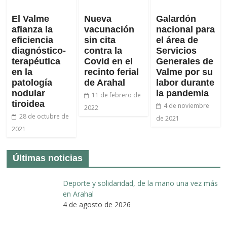
El Valme
Nueva
Galardón
afianza la
vacunación
nacional para
eficiencia
sin cita
el área de
diagnóstico-
contra la
Servicios
terapéutica
Covid en el
Generales de
en la
recinto ferial
Valme por su
patología
de Arahal
labor durante
nodular
la pandemia
11 de febrero de
tiroidea
4 de noviembre
2022
28 de octubre de
de 2021
2021
Últimas noticias
Deporte y solidaridad, de la mano una vez más
en Arahal
4 de agosto de 2026