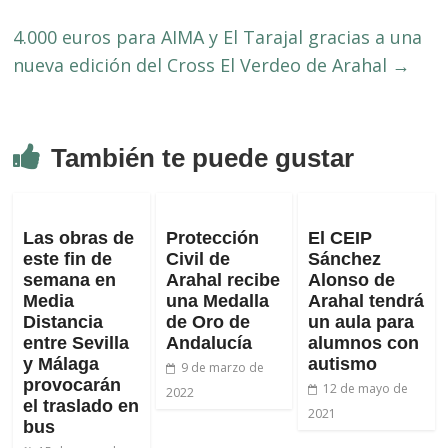
4.000 euros para AIMA y El Tarajal gracias a una
nueva edición del Cross El Verdeo de Arahal
→
También te puede gustar
Las obras de
Protección
El CEIP
este fin de
Civil de
Sánchez
semana en
Arahal recibe
Alonso de
Media
una Medalla
Arahal tendrá
Distancia
de Oro de
un aula para
entre Sevilla
Andalucía
alumnos con
y Málaga
autismo
9 de marzo de
provocarán
12 de mayo de
2022
el traslado en
2021
bus