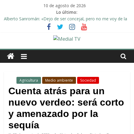
Saltar
10 de agosto de 2026
al
Lo último:
contenido
Alberto Sanromán: «Dejo de ser concejal, pero no me voy de la
política de Arahal»
Deporte y solidaridad, de la mano una vez más en Arahal
El emotivo agradecimiento de la familia afectada por el incendio
en la barriada de la Feria II de Arahal
Medial
Convocado nuevo pleno ordinario del Ayuntamiento de Arahal
Una Plataforma de Morón pide unión a los pueblos de la
TV
comarca para evitar la planta de biogás en término de Arahal
El
.
Agricultura
Medio ambiente
Sociedad
diario
Cuenta atrás para un
digital
nuevo verdeo: será corto
y
televisión
y amenazado por la
de
Arahal
sequía