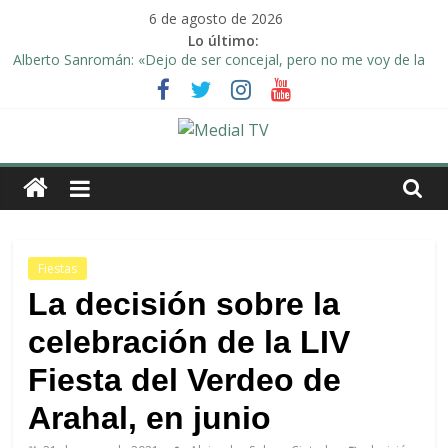
Saltar
6 de agosto de 2026
al
Lo último:
contenido
Alberto Sanromán: «Dejo de ser concejal, pero no me voy de la
política de Arahal»
Deporte y solidaridad, de la mano una vez más en Arahal
El emotivo agradecimiento de la familia afectada por el incendio
en la barriada de la Feria II de Arahal
Medial
Convocado nuevo pleno ordinario del Ayuntamiento de Arahal
Una Plataforma de Morón pide unión a los pueblos de la
TV
comarca para evitar la planta de biogás en término de Arahal
El
Fiestas
diario
La decisión sobre la
digital
celebración de la LIV
y
televisión
Fiesta del Verdeo de
de
Arahal
Arahal, en junio