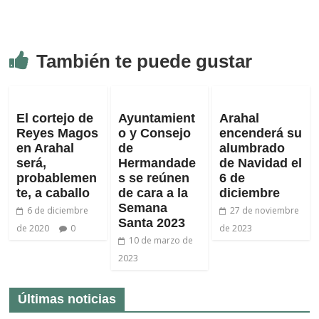
También te puede gustar
El cortejo de
Ayuntamient
Arahal
Reyes Magos
o y Consejo
encenderá su
en Arahal
de
alumbrado
será,
Hermandade
de Navidad el
probablemen
s se reúnen
6 de
te, a caballo
de cara a la
diciembre
Semana
6 de diciembre
27 de noviembre
Santa 2023
de 2020
0
de 2023
10 de marzo de
2023
Últimas noticias