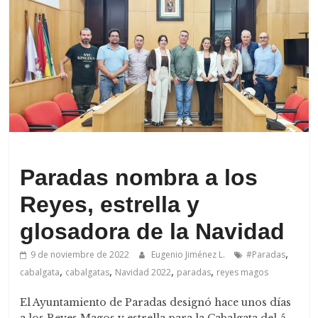
de
Arahal
.
Paradas nombra a los
Reyes, estrella y
glosadora de la Navidad
,
9 de noviembre de 2022
Eugenio Jiménez L.
#Paradas
,
,
,
,
cabalgata
cabalgatas
Navidad 2022
paradas
reyes magos
El Ayuntamiento de Paradas designó hace unos días