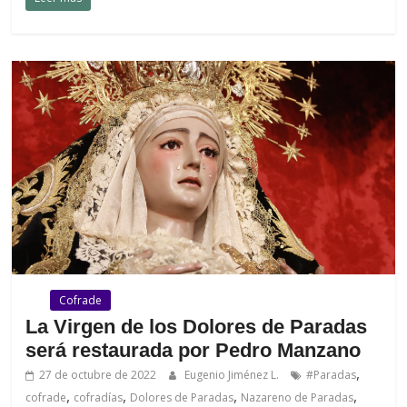
.
Cofrade
La Virgen de los Dolores de Paradas
será restaurada por Pedro Manzano
,
27 de octubre de 2022
Eugenio Jiménez L.
#Paradas
,
,
,
,
cofrade
cofradías
Dolores de Paradas
Nazareno de Paradas