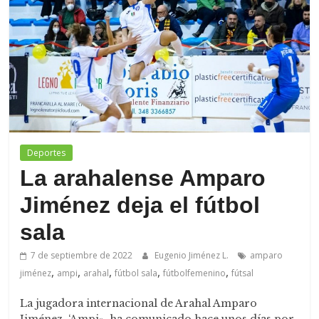
de
Arahal
Deportes
La arahalense Amparo
Jiménez deja el fútbol
sala
7 de septiembre de 2022
Eugenio Jiménez L.
amparo
,
,
,
,
,
jiménez
ampi
arahal
fútbol sala
fútbolfemenino
fútsal
La jugadora internacional de Arahal Amparo