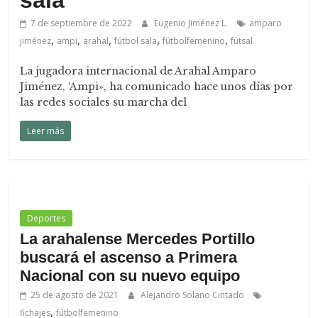
sala
7 de septiembre de 2022
Eugenio Jiménez L.
amparo
,
,
,
,
,
jiménez
ampi
arahal
fútbol sala
fútbolfemenino
fútsal
La jugadora internacional de Arahal Amparo
Jiménez, ‘Ampi», ha comunicado hace unos días por
las redes sociales su marcha del
Leer más
Deportes
La arahalense Mercedes Portillo
buscará el ascenso a Primera
Nacional con su nuevo equipo
25 de agosto de 2021
Alejandro Solano Cintado
,
fichajes
fútbolfemenino