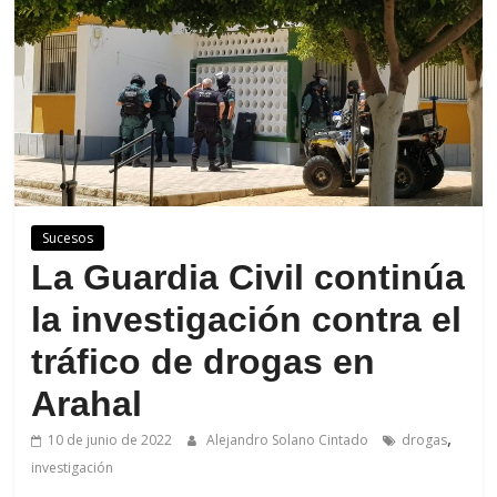
de
Arahal
Sucesos
La Guardia Civil continúa
la investigación contra el
tráfico de drogas en
Arahal
,
10 de junio de 2022
Alejandro Solano Cintado
drogas
investigación