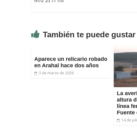
602 21 77 03
También te puede gustar
Aparece un relicario robado
en Arahal hace dos años
3 de marzo de 2026
La averí
altura 
línea fe
Fuente 
14 de ju