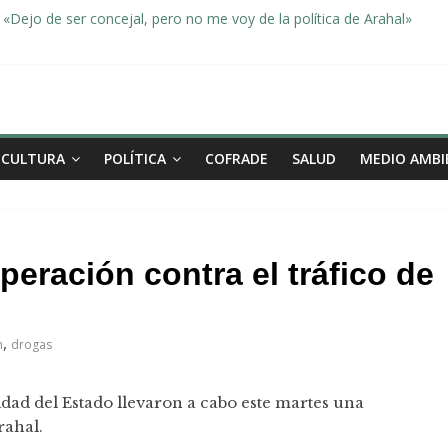
«Dejo de ser concejal, pero no me voy de la política de Arahal»
dad, de la mano una vez más en Arahal
miento de la familia afectada por el incendio en la barriada de la Feri
leno ordinario del Ayuntamiento de Arahal
Morón pide unión a los pueblos de la comarca para evitar la planta 
CULTURA
POLÍTICA
COFRADE
SALUD
MEDIO AMBI
eración contra el tráfico de
,
n
drogas
idad del Estado llevaron a cabo este martes una
rahal.