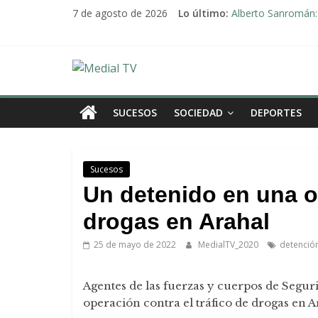
Saltar
7 de agosto de 2026
Lo último:
Alberto Sanromán: 
al
Deporte y solidari
contenido
El emotivo agradeci
Convocado nuevo p
Medial
Una Plataforma de 
TV
SUCESOS
SOCIEDAD
DEPORTES
El
diario
Sucesos
digital
Un detenido en una op
y
televisión
drogas en Arahal
de
25 de mayo de 2022
MedialTV_2020
detenció
Arahal
Agentes de las fuerzas y cuerpos de Segur
operación contra el tráfico de drogas en A