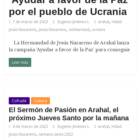
por el pueblo de Ucrania
,
7 de marzo de 2022
Eugenio Jiménez L.
arahal
Hdad.
,
,
,
Jesús Nazareno
Jesús Nazareno
solidaridad
ucrania
La Hermandad de Jesús Nazareno de Arahal lanza
la campaña ‘Ayudar a favor de la Paz’ para conseguir
Leer más
Cofrade
Cultura
El Sermón de Pasión en Arahal, el
próximo Jueves Santo por la mañana
,
4 de marzo de 2022
Eugenio Jiménez L.
arahal
Hdad.
,
Jesús Nazareno
semana santa 2022