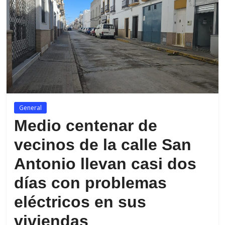
de
Arahal
General
Medio centenar de
vecinos de la calle San
Antonio llevan casi dos
días con problemas
eléctricos en sus
viviendas