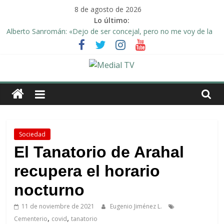
Saltar
8 de agosto de 2026
al
Lo último:
contenido
Alberto Sanromán: «Dejo de ser concejal, pero no me voy de la
política de Arahal»
Deporte y solidaridad, de la mano una vez más en Arahal
El emotivo agradecimiento de la familia afectada por el incendio
en la barriada de la Feria II de Arahal
Medial
Convocado nuevo pleno ordinario del Ayuntamiento de Arahal
Una Plataforma de Morón pide unión a los pueblos de la
TV
comarca para evitar la planta de biogás en término de Arahal
El
Sociedad
diario
El Tanatorio de Arahal
digital
recupera el horario
y
televisión
nocturno
de
Arahal
11 de noviembre de 2021
Eugenio Jiménez L.
,
,
Cementerio
covid
tanatorio