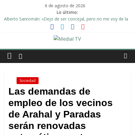
Saltar
6 de agosto de 2026
al
Lo último:
contenido
Alberto Sanromán: «Dejo de ser concejal, pero no me voy de la
política de Arahal»
Deporte y solidaridad, de la mano una vez más en Arahal
El emotivo agradecimiento de la familia afectada por el incendio
en la barriada de la Feria II de Arahal
Medial
Convocado nuevo pleno ordinario del Ayuntamiento de Arahal
Una Plataforma de Morón pide unión a los pueblos de la
TV
comarca para evitar la planta de biogás en término de Arahal
El
.
Sociedad
diario
Las demandas de
digital
empleo de los vecinos
y
televisión
de Arahal y Paradas
de
Arahal
serán renovadas